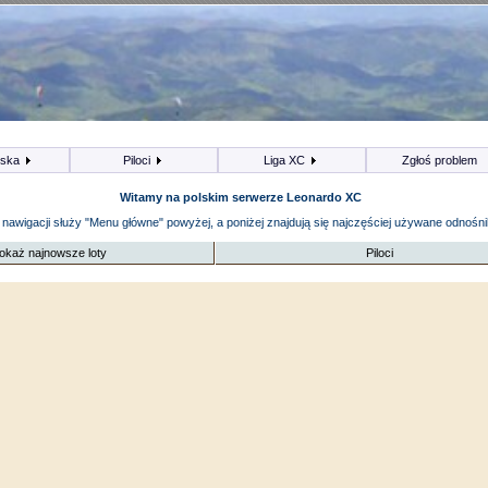
iska
Piloci
Liga XC
Zgłoś problem
Witamy na polskim serwerze Leonardo XC
nawigacji służy "Menu główne" powyżej, a poniżej znajdują się najczęściej używane odnośnik
okaż najnowsze loty
Piloci