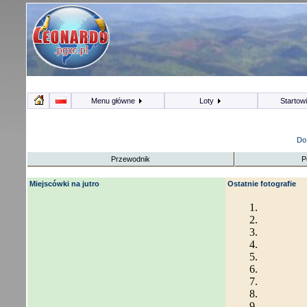
Menu główne
Loty
Startow
Do 
Przewodnik
P
Miejscówki na jutro
Ostatnie fotografie