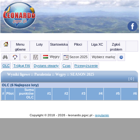
Menu
Loty
Startowiska
Piloci
Liga XC
Zgłoś
główne
problem
Węgry
Sezon 2025
Wybierz markę
OLC
Trójkąt FAI
Dystans otwarty
Czas
Przewyższenie
Wyniki ligowe :: Paralotnia :: Węgry :: SEASON 2025
[ 0 ]
OLC (6 Najlepsze loty)
Suma
#
Pilot
punktów
#1
#2
#3
#4
#5
#6
OLC
Copyright © 2018 - 2026 - leonardo.pgxc.pl -
regulamin