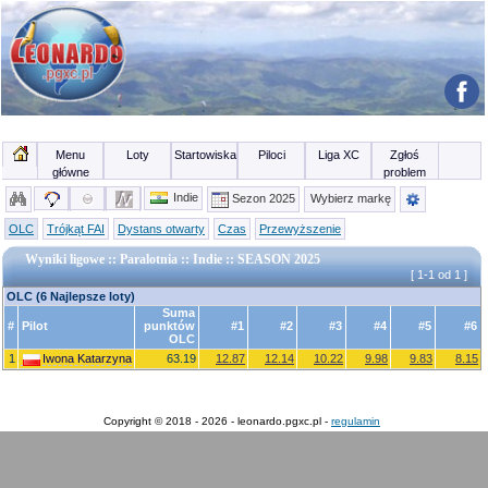
Menu
Loty
Startowiska
Piloci
Liga XC
Zgłoś
główne
problem
Indie
Sezon 2025
Wybierz markę
OLC
Trójkąt FAI
Dystans otwarty
Czas
Przewyższenie
Wyniki ligowe :: Paralotnia :: Indie :: SEASON 2025
[ 1-1 od 1 ]
OLC (6 Najlepsze loty)
Suma
#
Pilot
punktów
#1
#2
#3
#4
#5
#6
OLC
1
Iwona Katarzyna
63.19
12.87
12.14
10.22
9.98
9.83
8.15
Copyright © 2018 - 2026 - leonardo.pgxc.pl -
regulamin