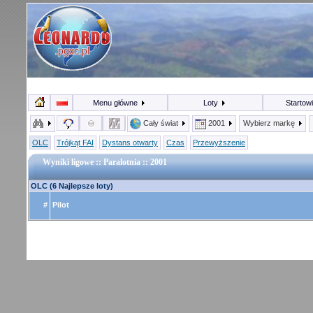
Menu główne
Loty
Startow
Cały świat
2001
Wybierz markę
OLC
Trójkąt FAI
Dystans otwarty
Czas
Przewyższenie
Wyniki ligowe :: Paralotnia :: 2001
OLC (6 Najlepsze loty)
#
Pilot