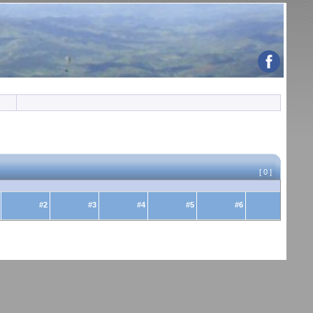
[ 0 ]
#2
#3
#4
#5
#6