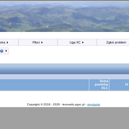
iska
Piloci
Liga XC
Zgłoś problem
Suma
punktów
#1
OLC
Copyright © 2018 - 2026 - leonardo.pgxc.pl -
regulamin