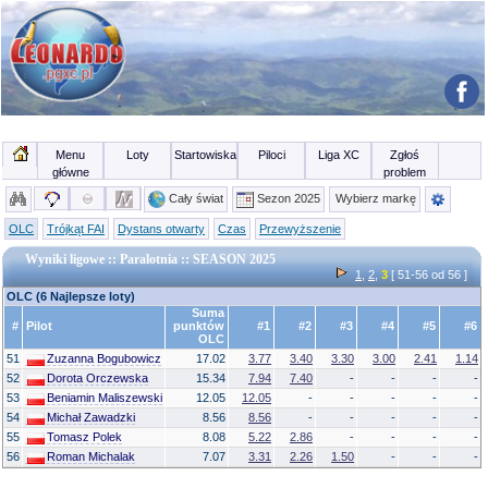
Menu
Loty
Startowiska
Piloci
Liga XC
Zgłoś
główne
problem
Cały świat
Sezon 2025
Wybierz markę
OLC
Trójkąt FAI
Dystans otwarty
Czas
Przewyższenie
Wyniki ligowe :: Paralotnia :: SEASON 2025
1
,
2
,
3
[ 51-56 od 56 ]
OLC (6 Najlepsze loty)
Suma
#
Pilot
punktów
#1
#2
#3
#4
#5
#6
OLC
51
Zuzanna Bogubowicz
17.02
3.77
3.40
3.30
3.00
2.41
1.14
52
Dorota Orczewska
15.34
7.94
7.40
-
-
-
-
53
Beniamin Maliszewski
12.05
12.05
-
-
-
-
-
54
Michał Zawadzki
8.56
8.56
-
-
-
-
-
55
Tomasz Polek
8.08
5.22
2.86
-
-
-
-
56
Roman Michalak
7.07
3.31
2.26
1.50
-
-
-