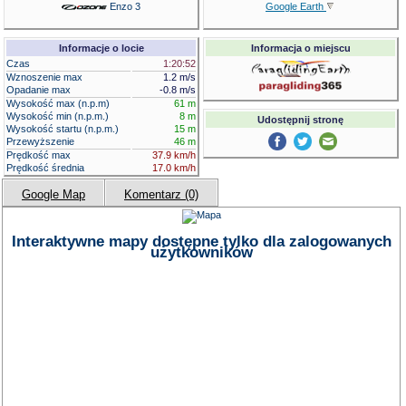
Enzo 3
Google Earth
Informacje o locie
Informacja o miejscu
Czas
1:20:52
Wznoszenie max
1.2 m/s
Opadanie max
-0.8 m/s
Wysokość max (n.p.m)
61 m
Wysokość min (n.p.m.)
8 m
Udostępnij stronę
Wysokość startu (n.p.m.)
15 m
Przewyższenie
46 m
Prędkość max
37.9 km/h
Prędkość średnia
17.0 km/h
Google Map
Komentarz (0)
Interaktywne mapy dostępne tylko dla zalogowanych
użytkowników