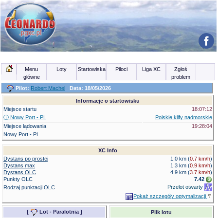
Menu
Loty
Startowiska
Piloci
Liga XC
Zgłoś
główne
problem
Pilot:
Robert Machel
Data: 18/05/2026
Informacje o startowisku
Miejsce startu
18:07:12
ⓘ
Nowy Port - PL
Polskie klify nadmorskie
Miejsce lądowania
19:28:04
Nowy Port - PL
XC Info
Dystans po prostej
1.0 km (
0.7 km/h
)
Dystans max
1.3 km (
0.9 km/h
)
Dystans OLC
4.9 km
(
3.7 km/h
)
Punkty OLC
7.42
Przelot otwarty
Rodzaj punktacji OLC
Pokaż szczegóły optymalizacji
[
Lot - Paralotnia
]
Plik lotu