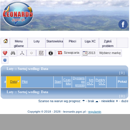
Menu
Loty
Startowiska
Piloci
Liga XC
Zgłoś
główne
problem
Szwajcaria
2013
Wybierz markę
Loty
:: Sortuj według: Data
[ 0 ]
Dystans
Czas
km
Punkty
Data
Pilot
Start
po
Pokaż
#
lotu
OLC
OLC
prostej
Loty
:: Sortuj według: Data
[ 0 ]
Szanse na warun wg prognoz: ☂ - brak ☁ - niewielkie ☀ - duże
Copyright © 2018 - 2026 - leonardo.pgxc.pl -
regulamin