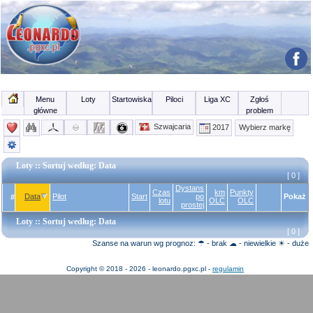
Menu
Loty
Startowiska
Piloci
Liga XC
Zgłoś
główne
problem
Szwajcaria
2017
Wybierz markę
Loty
:: Sortuj według: Data
[ 0 ]
Dystans
Czas
km
Punkty
Data
Pilot
Start
po
Pokaż
#
lotu
OLC
OLC
prostej
Loty
:: Sortuj według: Data
[ 0 ]
Szanse na warun wg prognoz: ☂ - brak ☁ - niewielkie ☀ - duże
Copyright © 2018 - 2026 - leonardo.pgxc.pl -
regulamin