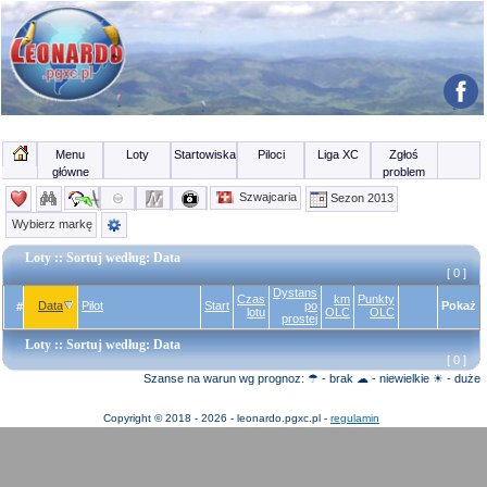
Menu
Loty
Startowiska
Piloci
Liga XC
Zgłoś
główne
problem
Szwajcaria
Sezon 2013
Wybierz markę
Loty
:: Sortuj według: Data
[ 0 ]
Dystans
Czas
km
Punkty
Data
Pilot
Start
po
Pokaż
#
lotu
OLC
OLC
prostej
Loty
:: Sortuj według: Data
[ 0 ]
Szanse na warun wg prognoz: ☂ - brak ☁ - niewielkie ☀ - duże
Copyright © 2018 - 2026 - leonardo.pgxc.pl -
regulamin