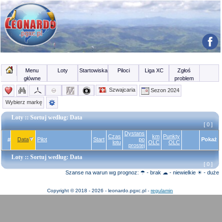
Menu
Loty
Startowiska
Piloci
Liga XC
Zgłoś
główne
problem
Szwajcaria
Sezon 2024
Wybierz markę
Loty
:: Sortuj według: Data
[ 0 ]
Dystans
Czas
km
Punkty
Data
Pilot
Start
po
Pokaż
#
lotu
OLC
OLC
prostej
Loty
:: Sortuj według: Data
[ 0 ]
Szanse na warun wg prognoz: ☂ - brak ☁ - niewielkie ☀ - duże
Copyright © 2018 - 2026 - leonardo.pgxc.pl -
regulamin