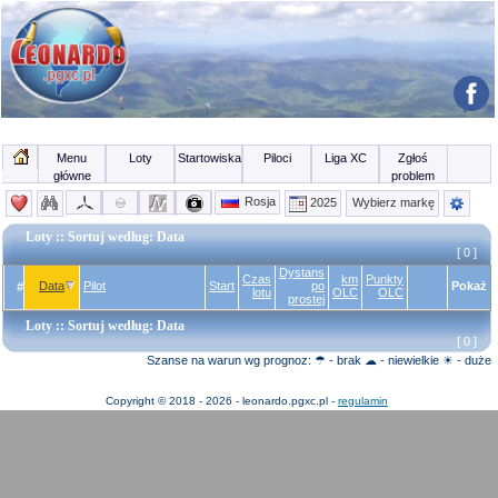
Menu
Loty
Startowiska
Piloci
Liga XC
Zgłoś
główne
problem
Rosja
2025
Wybierz markę
Loty
:: Sortuj według: Data
[ 0 ]
Dystans
Czas
km
Punkty
Data
Pilot
Start
po
Pokaż
#
lotu
OLC
OLC
prostej
Loty
:: Sortuj według: Data
[ 0 ]
Szanse na warun wg prognoz: ☂ - brak ☁ - niewielkie ☀ - duże
Copyright © 2018 - 2026 - leonardo.pgxc.pl -
regulamin