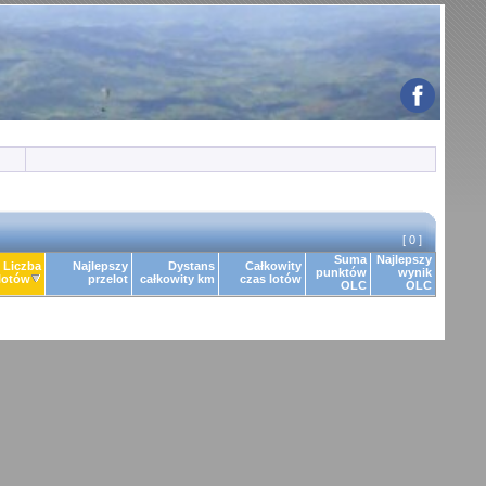
[ 0 ]
Suma
Najlepszy
Liczba
Najlepszy
Dystans
Całkowity
punktów
wynik
lotów
przelot
całkowity km
czas lotów
OLC
OLC