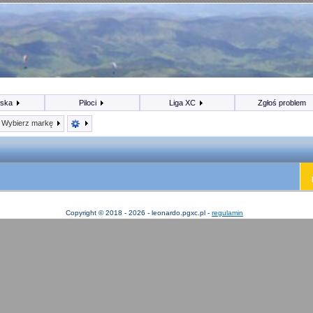
iska
Piloci
Liga XC
Zgłoś problem
Wybierz markę
Copyright © 2018 - 2026 - leonardo.pgxc.pl -
regulamin