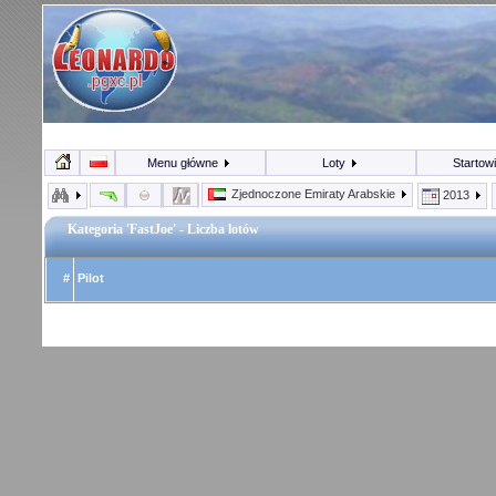
Menu główne
Loty
Startow
Zjednoczone Emiraty Arabskie
2013
Kategoria 'FastJoe' - Liczba lotów
#
Pilot