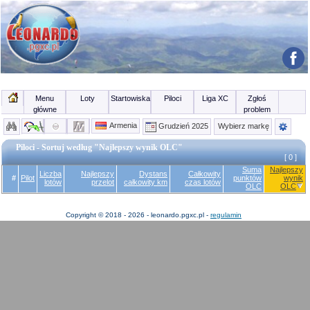
Menu
Loty
Startowiska
Piloci
Liga XC
Zgłoś
główne
problem
Armenia
Grudzień 2025
Wybierz markę
Piloci - Sortuj według "Najlepszy wynik OLC"
[ 0 ]
Suma
Najlepszy
Liczba
Najlepszy
Dystans
Całkowity
#
Pilot
punktów
wynik
lotów
przelot
całkowity km
czas lotów
OLC
OLC
Copyright © 2018 - 2026 - leonardo.pgxc.pl -
regulamin