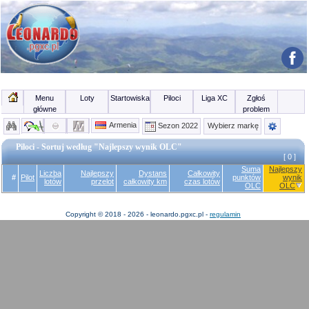
Menu
Loty
Startowiska
Piloci
Liga XC
Zgłoś
główne
problem
Armenia
Sezon 2022
Wybierz markę
Piloci - Sortuj według "Najlepszy wynik OLC"
[ 0 ]
Suma
Najlepszy
Liczba
Najlepszy
Dystans
Całkowity
#
Pilot
punktów
wynik
lotów
przelot
całkowity km
czas lotów
OLC
OLC
Copyright © 2018 - 2026 - leonardo.pgxc.pl -
regulamin