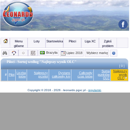
Menu
Loty
Startowiska
Piloci
Liga XC
Zgłoś
główne
problem
Brazylia
Lipiec 2018
Wybierz markę
Piloci - Sortuj według "Najlepszy wynik OLC"
[ 0 ]
Suma
Najlepszy
Liczba
Najlepszy
Dystans
Całkowity
#
Pilot
punktów
wynik
lotów
przelot
całkowity km
czas lotów
OLC
OLC
Copyright © 2018 - 2026 - leonardo.pgxc.pl -
regulamin