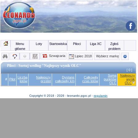
Menu
Loty
Startowiska
Piloci
Liga XC
Zgłoś
główne
problem
Szwajcaria
Lipiec 2018
Wybierz markę
Piloci - Sortuj według "Najlepszy wynik OLC"
[ 0 ]
Suma
Najlepszy
Liczba
Najlepszy
Dystans
Całkowity
#
Pilot
punktów
wynik
lotów
przelot
całkowity km
czas lotów
OLC
OLC
Copyright © 2018 - 2026 - leonardo.pgxc.pl -
regulamin