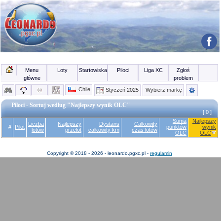
Menu
Loty
Startowiska
Piloci
Liga XC
Zgłoś
główne
problem
Chile
Styczeń 2025
Wybierz markę
Piloci - Sortuj według "Najlepszy wynik OLC"
[ 0 ]
Suma
Najlepszy
Liczba
Najlepszy
Dystans
Całkowity
#
Pilot
punktów
wynik
lotów
przelot
całkowity km
czas lotów
OLC
OLC
Copyright © 2018 - 2026 - leonardo.pgxc.pl -
regulamin