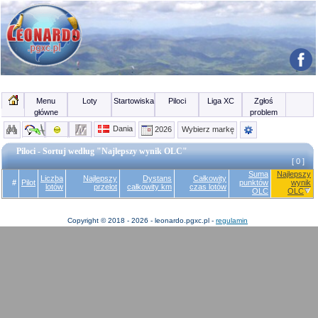
Menu
Loty
Startowiska
Piloci
Liga XC
Zgłoś
główne
problem
Dania
2026
Wybierz markę
Piloci - Sortuj według "Najlepszy wynik OLC"
[ 0 ]
Suma
Najlepszy
Liczba
Najlepszy
Dystans
Całkowity
#
Pilot
punktów
wynik
lotów
przelot
całkowity km
czas lotów
OLC
OLC
Copyright © 2018 - 2026 - leonardo.pgxc.pl -
regulamin