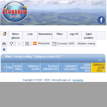
Menu
Loty
Startowiska
Piloci
Liga XC
Zgłoś
główne
problem
Hiszpania
Czerwiec 2025
Wybierz markę
Piloci - Sortuj według "Najlepszy wynik OLC"
[ 0 ]
Suma
Najlepszy
Liczba
Najlepszy
Dystans
Całkowity
#
Pilot
punktów
wynik
lotów
przelot
całkowity km
czas lotów
OLC
OLC
Copyright © 2018 - 2026 - leonardo.pgxc.pl -
regulamin