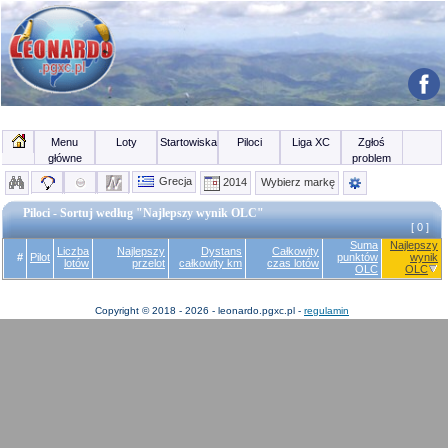
Menu
Loty
Startowiska
Piloci
Liga XC
Zgłoś
główne
problem
Grecja
2014
Wybierz markę
Piloci - Sortuj według "Najlepszy wynik OLC"
[ 0 ]
Suma
Najlepszy
Liczba
Najlepszy
Dystans
Całkowity
#
Pilot
punktów
wynik
lotów
przelot
całkowity km
czas lotów
OLC
OLC
Copyright © 2018 - 2026 - leonardo.pgxc.pl -
regulamin