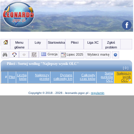
Menu
Loty
Startowiska
Piloci
Liga XC
Zgłoś
główne
problem
Grecja
Lipiec 2025
Wybierz markę
Piloci - Sortuj według "Najlepszy wynik OLC"
[ 0 ]
Suma
Najlepszy
Liczba
Najlepszy
Dystans
Całkowity
#
Pilot
punktów
wynik
lotów
przelot
całkowity km
czas lotów
OLC
OLC
Copyright © 2018 - 2026 - leonardo.pgxc.pl -
regulamin