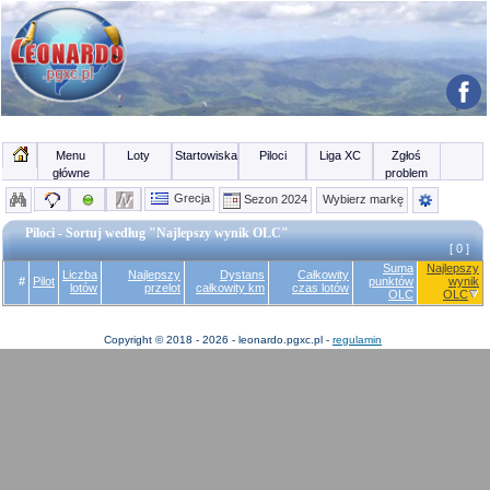
Menu
Loty
Startowiska
Piloci
Liga XC
Zgłoś
główne
problem
Grecja
Sezon 2024
Wybierz markę
Piloci - Sortuj według "Najlepszy wynik OLC"
[ 0 ]
Suma
Najlepszy
Liczba
Najlepszy
Dystans
Całkowity
#
Pilot
punktów
wynik
lotów
przelot
całkowity km
czas lotów
OLC
OLC
Copyright © 2018 - 2026 - leonardo.pgxc.pl -
regulamin