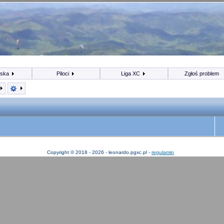
iska
Piloci
Liga XC
Zgłoś problem
Copyright © 2018 - 2026 - leonardo.pgxc.pl -
regulamin