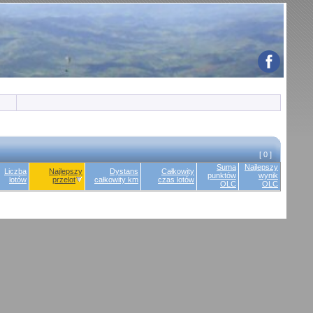
[ 0 ]
Suma
Najlepszy
Liczba
Najlepszy
Dystans
Całkowity
punktów
wynik
lotów
przelot
całkowity km
czas lotów
OLC
OLC