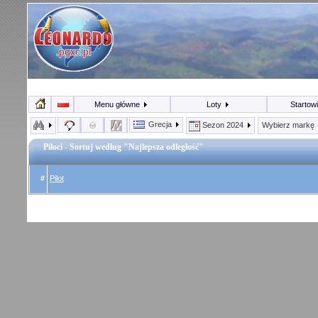
Menu główne
Loty
Startow
Grecja
Sezon 2024
Wybierz markę
Piloci - Sortuj według "Najlepsza odległość"
#
Pilot