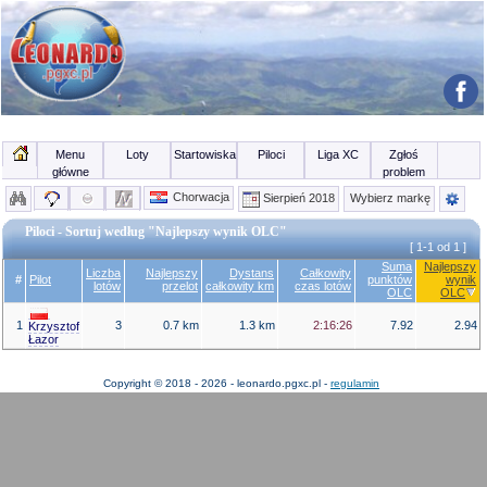
Menu
Loty
Startowiska
Piloci
Liga XC
Zgłoś
główne
problem
Chorwacja
Sierpień 2018
Wybierz markę
Piloci - Sortuj według "Najlepszy wynik OLC"
[ 1-1 od 1 ]
Suma
Najlepszy
Liczba
Najlepszy
Dystans
Całkowity
#
Pilot
punktów
wynik
lotów
przelot
całkowity km
czas lotów
OLC
OLC
1
3
0.7 km
1.3 km
2:16:26
7.92
2.94
Krzysztof
Łazor
Copyright © 2018 - 2026 - leonardo.pgxc.pl -
regulamin