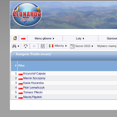
Menu główne
Loty
Startow
Włochy
Sezon 2015
Wybierz mark
Kategoria 'Przelot otwarty'
#
Pilot
1
Krzysztof Caputa
2
Marcin Szczęsny
3
Kasia Huzarska
4
Piotr Lemańczyk
5
Tomasz Pilecki
6
Maciej Pigulski