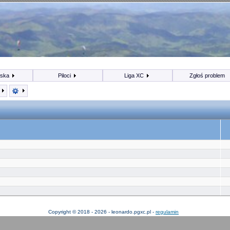
iska
Piloci
Liga XC
Zgłoś problem
ę
Copyright © 2018 - 2026 - leonardo.pgxc.pl -
regulamin