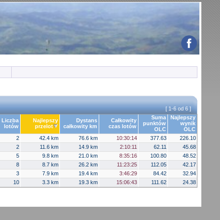
[ 1-6 od 6 ]
Suma
Najlepszy
Liczba
Najlepszy
Dystans
Całkowity
punktów
wynik
lotów
przelot
całkowity km
czas lotów
OLC
OLC
2
42.4 km
76.6 km
10:30:14
377.63
226.10
2
11.6 km
14.9 km
2:10:11
62.11
45.68
5
9.8 km
21.0 km
8:35:16
100.80
48.52
8
8.7 km
26.2 km
11:23:25
112.05
42.17
3
7.9 km
19.4 km
3:46:29
84.42
32.94
10
3.3 km
19.3 km
15:06:43
111.62
24.38