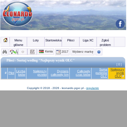
Menu
Loty
Startowiska
Piloci
Liga XC
Zgłoś
główne
problem
Kenia
2017
Wybierz markę
Piloci - Sortuj według "Najlepszy wynik OLC"
[ 0 ]
Suma
Najlepszy
Liczba
Najlepszy
Dystans
Całkowity
#
Pilot
punktów
wynik
lotów
przelot
całkowity km
czas lotów
OLC
OLC
Copyright © 2018 - 2026 - leonardo.pgxc.pl -
regulamin