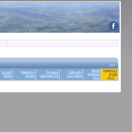
[ 0 ]
Suma
Najlepszy
Liczba
Najlepszy
Dystans
Całkowity
punktów
wynik
lotów
przelot
całkowity km
czas lotów
OLC
OLC