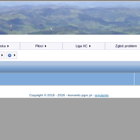
iska
Piloci
Liga XC
Zgłoś problem
ę
Copyright © 2018 - 2026 - leonardo.pgxc.pl -
regulamin