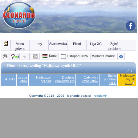
Menu
Loty
Startowiska
Piloci
Liga XC
Zgłoś
główne
problem
Kenia
Listopad 2026
Wybierz markę
Piloci - Sortuj według "Najlepszy wynik OLC"
[ 0 ]
Suma
Najlepszy
Liczba
Najlepszy
Dystans
Całkowity
#
Pilot
punktów
wynik
lotów
przelot
całkowity km
czas lotów
OLC
OLC
Copyright © 2018 - 2026 - leonardo.pgxc.pl -
regulamin