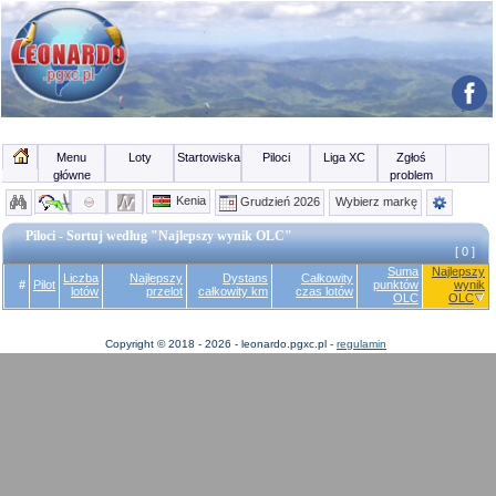
Menu
Loty
Startowiska
Piloci
Liga XC
Zgłoś
główne
problem
Kenia
Grudzień 2026
Wybierz markę
Piloci - Sortuj według "Najlepszy wynik OLC"
[ 0 ]
Suma
Najlepszy
Liczba
Najlepszy
Dystans
Całkowity
#
Pilot
punktów
wynik
lotów
przelot
całkowity km
czas lotów
OLC
OLC
Copyright © 2018 - 2026 - leonardo.pgxc.pl -
regulamin