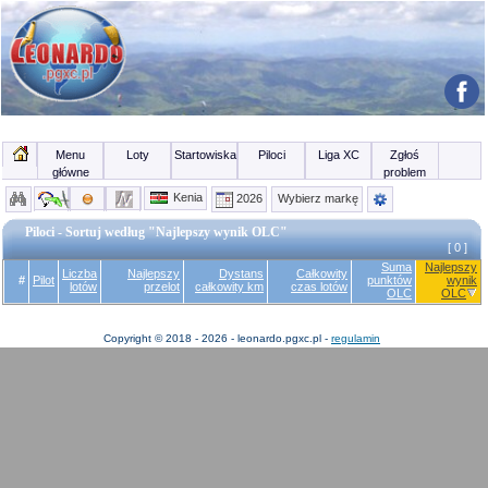
Menu
Loty
Startowiska
Piloci
Liga XC
Zgłoś
główne
problem
Kenia
2026
Wybierz markę
Piloci - Sortuj według "Najlepszy wynik OLC"
[ 0 ]
Suma
Najlepszy
Liczba
Najlepszy
Dystans
Całkowity
#
Pilot
punktów
wynik
lotów
przelot
całkowity km
czas lotów
OLC
OLC
Copyright © 2018 - 2026 - leonardo.pgxc.pl -
regulamin