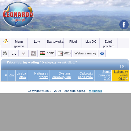
Menu
Loty
Startowiska
Piloci
Liga XC
Zgłoś
główne
problem
Kenia
2026
Wybierz markę
Piloci - Sortuj według "Najlepszy wynik OLC"
[ 0 ]
Suma
Najlepszy
Liczba
Najlepszy
Dystans
Całkowity
#
Pilot
punktów
wynik
lotów
przelot
całkowity km
czas lotów
OLC
OLC
Copyright © 2018 - 2026 - leonardo.pgxc.pl -
regulamin