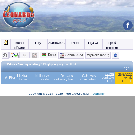
Menu
Loty
Startowiska
Piloci
Liga XC
Zgłoś
główne
problem
Kenia
Sezon 2023
Wybierz markę
Piloci - Sortuj według "Najlepszy wynik OLC"
[ 0 ]
Suma
Najlepszy
Liczba
Najlepszy
Dystans
Całkowity
#
Pilot
punktów
wynik
lotów
przelot
całkowity km
czas lotów
OLC
OLC
Copyright © 2018 - 2026 - leonardo.pgxc.pl -
regulamin