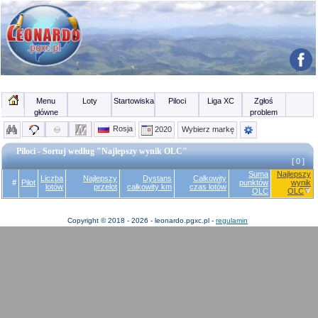
Menu
Loty
Startowiska
Piloci
Liga XC
Zgłoś
główne
problem
Rosja
2020
Wybierz markę
Piloci - Sortuj według "Najlepszy wynik OLC"
[ 0 ]
Suma
Najlepszy
Liczba
Najlepszy
Dystans
Całkowity
#
Pilot
punktów
wynik
lotów
przelot
całkowity km
czas lotów
OLC
OLC
Copyright © 2018 - 2026 - leonardo.pgxc.pl -
regulamin