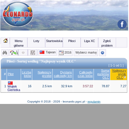
Menu
Loty
Startowiska
Piloci
Liga XC
Zgłoś
główne
problem
Tajwan
2016
Wybierz markę
Piloci - Sortuj według "Najlepszy wynik OLC"
[ 1-1 od 1 ]
Suma
Najlepszy
Liczba
Najlepszy
Dystans
Całkowity
#
Pilot
punktów
wynik
lotów
przelot
całkowity km
czas lotów
OLC
OLC
1
16
2.5 km
32.9 km
3:57:22
78.87
7.27
Wojtek
Gierlotka
Copyright © 2018 - 2026 - leonardo.pgxc.pl -
regulamin