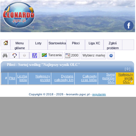
Menu
Loty
Startowiska
Piloci
Liga XC
Zgłoś
główne
problem
Tanzania
2000
Wybierz markę
Piloci - Sortuj według "Najlepszy wynik OLC"
[ 0 ]
Suma
Najlepszy
Liczba
Najlepszy
Dystans
Całkowity
#
Pilot
punktów
wynik
lotów
przelot
całkowity km
czas lotów
OLC
OLC
Copyright © 2018 - 2026 - leonardo.pgxc.pl -
regulamin