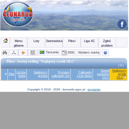
Menu
Loty
Startowiska
Piloci
Liga XC
Zgłoś
główne
problem
Tanzania
2000
Wybierz markę
Piloci - Sortuj według "Najlepszy wynik OLC"
[ 0 ]
Suma
Najlepszy
Liczba
Najlepszy
Dystans
Całkowity
#
Pilot
punktów
wynik
lotów
przelot
całkowity km
czas lotów
OLC
OLC
Copyright © 2018 - 2026 - leonardo.pgxc.pl -
regulamin