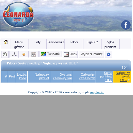
Menu
Loty
Startowiska
Piloci
Liga XC
Zgłoś
główne
problem
Tanzania
2026
Wybierz markę
Piloci - Sortuj według "Najlepszy wynik OLC"
[ 0 ]
Suma
Najlepszy
Liczba
Najlepszy
Dystans
Całkowity
#
Pilot
punktów
wynik
lotów
przelot
całkowity km
czas lotów
OLC
OLC
Copyright © 2018 - 2026 - leonardo.pgxc.pl -
regulamin