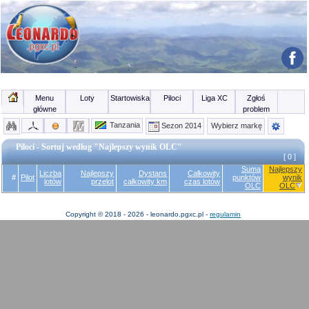
Menu
Loty
Startowiska
Piloci
Liga XC
Zgłoś
główne
problem
Tanzania
Sezon 2014
Wybierz markę
Piloci - Sortuj według "Najlepszy wynik OLC"
[ 0 ]
Suma
Najlepszy
Liczba
Najlepszy
Dystans
Całkowity
#
Pilot
punktów
wynik
lotów
przelot
całkowity km
czas lotów
OLC
OLC
Copyright © 2018 - 2026 - leonardo.pgxc.pl -
regulamin