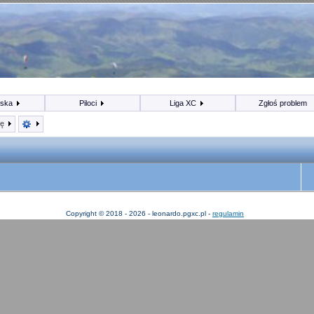
iska
Piloci
Liga XC
Zgłoś problem
kę
Copyright © 2018 - 2026 - leonardo.pgxc.pl -
regulamin