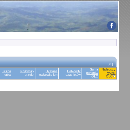
[ 0 ]
Suma
Najlepszy
Liczba
Najlepszy
Dystans
Całkowity
punktów
wynik
lotów
przelot
całkowity km
czas lotów
OLC
OLC