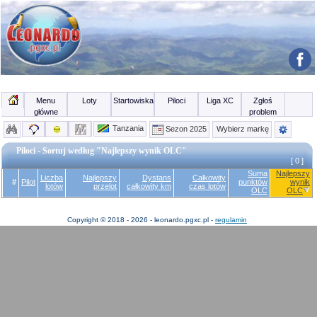
Menu
Loty
Startowiska
Piloci
Liga XC
Zgłoś
główne
problem
Tanzania
Sezon 2025
Wybierz markę
Piloci - Sortuj według "Najlepszy wynik OLC"
[ 0 ]
Suma
Najlepszy
Liczba
Najlepszy
Dystans
Całkowity
#
Pilot
punktów
wynik
lotów
przelot
całkowity km
czas lotów
OLC
OLC
Copyright © 2018 - 2026 - leonardo.pgxc.pl -
regulamin