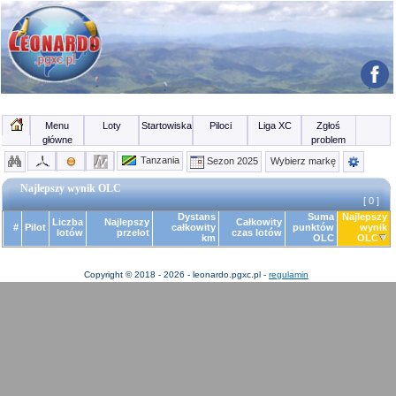
Menu
Loty
Startowiska
Piloci
Liga XC
Zgłoś
główne
problem
Tanzania
Sezon 2025
Wybierz markę
Najlepszy wynik OLC
[ 0 ]
Dystans
Suma
Najlepszy
Liczba
Najlepszy
Całkowity
#
Pilot
całkowity
punktów
wynik
lotów
przelot
czas lotów
km
OLC
OLC
Copyright © 2018 - 2026 - leonardo.pgxc.pl -
regulamin