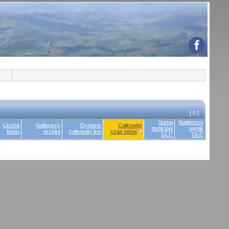
[ 0 ]
Suma
Najlepszy
Liczba
Najlepszy
Dystans
Całkowity
punktów
wynik
lotów
przelot
całkowity km
czas lotów
OLC
OLC