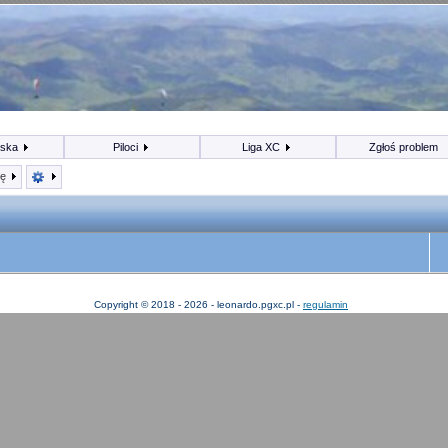
iska
Piloci
Liga XC
Zgłoś problem
kę
Copyright © 2018 - 2026 - leonardo.pgxc.pl -
regulamin