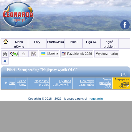
Menu
Loty
Startowiska
Piloci
Liga XC
Zgłoś
główne
problem
Ukraina
Październik 2026
Wybierz markę
Piloci - Sortuj według "Najlepszy wynik OLC"
[ 0 ]
Suma
Najlepszy
Liczba
Najlepszy
Dystans
Całkowity
#
Pilot
punktów
wynik
lotów
przelot
całkowity km
czas lotów
OLC
OLC
Copyright © 2018 - 2026 - leonardo.pgxc.pl -
regulamin