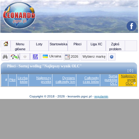
Menu
Loty
Startowiska
Piloci
Liga XC
Zgłoś
główne
problem
Ukraina
2026
Wybierz markę
Piloci - Sortuj według "Najlepszy wynik OLC"
[ 0 ]
Suma
Najlepszy
Liczba
Najlepszy
Dystans
Całkowity
#
Pilot
punktów
wynik
lotów
przelot
całkowity km
czas lotów
OLC
OLC
Copyright © 2018 - 2026 - leonardo.pgxc.pl -
regulamin