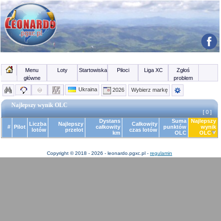
Menu
Loty
Startowiska
Piloci
Liga XC
Zgłoś
główne
problem
Ukraina
2026
Wybierz markę
Najlepszy wynik OLC
[ 0 ]
Dystans
Suma
Najlepszy
Liczba
Najlepszy
Całkowity
#
Pilot
całkowity
punktów
wynik
lotów
przelot
czas lotów
km
OLC
OLC
Copyright © 2018 - 2026 - leonardo.pgxc.pl -
regulamin