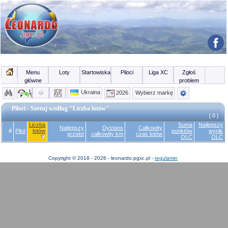
Menu
Loty
Startowiska
Piloci
Liga XC
Zgłoś
główne
problem
Ukraina
2026
Wybierz markę
Piloci - Sortuj według "Liczba lotów"
[ 0 ]
Liczba
Suma
Najlepszy
Najlepszy
Dystans
Całkowity
#
Pilot
lotów
punktów
wynik
przelot
całkowity km
czas lotów
OLC
OLC
Copyright © 2018 - 2026 - leonardo.pgxc.pl -
regulamin