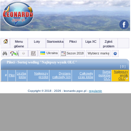
Menu
Loty
Startowiska
Piloci
Liga XC
Zgłoś
główne
problem
Ukraina
Sezon 2018
Wybierz markę
Piloci - Sortuj według "Najlepszy wynik OLC"
[ 0 ]
Suma
Najlepszy
Liczba
Najlepszy
Dystans
Całkowity
#
Pilot
punktów
wynik
lotów
przelot
całkowity km
czas lotów
OLC
OLC
Copyright © 2018 - 2026 - leonardo.pgxc.pl -
regulamin