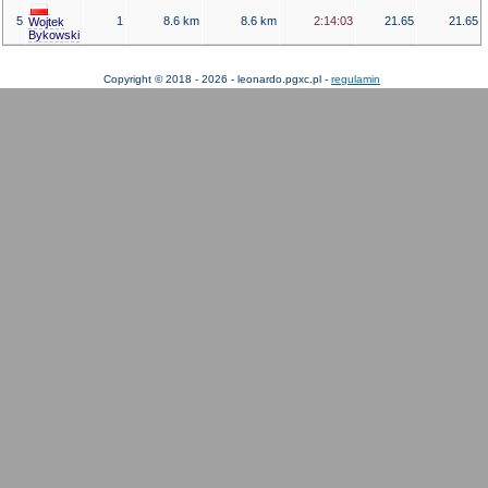
5
1
8.6 km
8.6 km
2:14:03
21.65
21.65
Wojtek
Bykowski
Copyright © 2018 - 2026 - leonardo.pgxc.pl -
regulamin