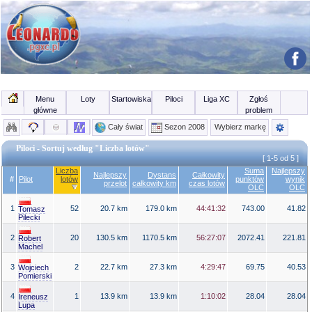
Menu
Loty
Startowiska
Piloci
Liga XC
Zgłoś
główne
problem
Cały świat
Sezon 2008
Wybierz markę
Piloci - Sortuj według "Liczba lotów"
[ 1-5 od 5 ]
Liczba
Suma
Najlepszy
Najlepszy
Dystans
Całkowity
#
Pilot
lotów
punktów
wynik
przelot
całkowity km
czas lotów
OLC
OLC
1
52
20.7 km
179.0 km
44:41:32
743.00
41.82
Tomasz
Pilecki
2
20
130.5 km
1170.5 km
56:27:07
2072.41
221.81
Robert
Machel
3
2
22.7 km
27.3 km
4:29:47
69.75
40.53
Wojciech
Pomierski
4
1
13.9 km
13.9 km
1:10:02
28.04
28.04
Ireneusz
Lupa