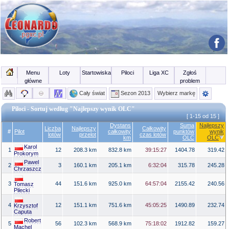
Menu
Loty
Startowiska
Piloci
Liga XC
Zgłoś
główne
problem
Cały świat
Sezon 2013
Wybierz markę
Piloci - Sortuj według "Najlepszy wynik OLC"
[ 1-15 od 15 ]
Dystans
Suma
Najlepszy
Liczba
Najlepszy
Całkowity
#
Pilot
całkowity
punktów
wynik
lotów
przelot
czas lotów
km
OLC
OLC
Karol
1
12
208.3 km
832.8 km
39:15:27
1404.78
319.42
Prokorym
Pawel
2
3
160.1 km
205.1 km
6:32:04
315.78
245.28
Chrzaszcz
3
44
151.6 km
925.0 km
64:57:04
2155.42
240.56
Tomasz
Pilecki
4
12
151.1 km
751.6 km
45:05:25
1490.89
232.74
Krzysztof
Caputa
Robert
5
56
102.3 km
568.9 km
75:18:02
1912.82
159.27
Machel