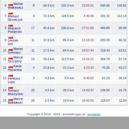
Michał
6
8
68.3 km
192.0 km
23:05:51
568.95
146.82
Walkiewicz
7
4
72.4 km
118.5 km
4:40:06
191.31
112.14
Mariusz
Strzelczyk
8
17
45.6 km
196.6 km
27:51:00
488.85
85.99
Wojciech
Pomierski
9
11
37.8 km
85.4 km
13:18:20
220.09
66.32
Leszek
Jeż
Maciej
10
11
17.5 km
84.6 km
19:57:44
318.43
63.51
Gonciarz
Marcin
11
15
35.4 km
113.5 km
14:15:51
304.79
57.74
Szczęsny
Kasia
12
4
15.8 km
23.3 km
4:23:33
70.26
43.27
Huzarska
13
3
4.8 km
9.5 km
5:46:02
61.19
35.14
Ireneusz
Lupa
14
20
4.5 km
28.0 km
14:00:37
108.55
16.75
Tomasz
Muszynski
Marcin
15
20
2.5 km
19.8 km
18:45:05
118.67
11.59
Białobłocki
Copyright © 2018 - 2026 - leonardo.pgxc.pl -
regulamin