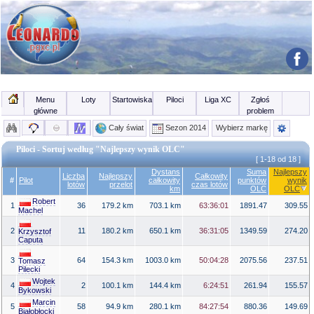
Menu
Loty
Startowiska
Piloci
Liga XC
Zgłoś
główne
problem
Cały świat
Sezon 2014
Wybierz markę
Piloci - Sortuj według "Najlepszy wynik OLC"
[ 1-18 od 18 ]
Dystans
Suma
Najlepszy
Liczba
Najlepszy
Całkowity
#
Pilot
całkowity
punktów
wynik
lotów
przelot
czas lotów
km
OLC
OLC
Robert
1
36
179.2 km
703.1 km
63:36:01
1891.47
309.55
Machel
2
11
180.2 km
650.1 km
36:31:05
1349.59
274.20
Krzysztof
Caputa
3
64
154.3 km
1003.0 km
50:04:28
2075.56
237.51
Tomasz
Pilecki
Wojtek
4
2
100.1 km
144.4 km
6:24:51
261.94
155.57
Bykowski
Marcin
5
58
94.9 km
280.1 km
84:27:54
880.36
149.69
Białobłocki