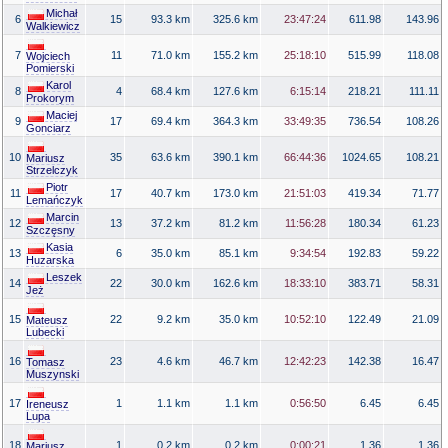
Michał
6
15
93.3 km
325.6 km
23:47:24
611.98
143.96
Walkiewicz
7
11
71.0 km
155.2 km
25:18:10
515.99
118.08
Wojciech
Pomierski
Karol
8
4
68.4 km
127.6 km
6:15:14
218.21
111.11
Prokorym
Maciej
9
17
69.4 km
364.3 km
33:49:35
736.54
108.26
Gonciarz
10
35
63.6 km
390.1 km
66:44:36
1024.65
108.21
Mariusz
Strzelczyk
Piotr
11
17
40.7 km
173.0 km
21:51:03
419.34
71.77
Lemańczyk
Marcin
12
13
37.2 km
81.2 km
11:56:28
180.34
61.23
Szczęsny
Kasia
13
6
35.0 km
85.1 km
9:34:54
192.83
59.22
Huzarska
Leszek
14
22
30.0 km
162.6 km
18:33:10
383.71
58.31
Jeż
15
22
9.2 km
35.0 km
10:52:10
122.49
21.09
Mateusz
Lubecki
16
23
4.6 km
46.7 km
12:42:23
142.38
16.47
Tomasz
Muszynski
17
1
1.1 km
1.1 km
0:56:50
6.45
6.45
Ireneusz
Lupa
18
1
0.2 km
0.2 km
0:00:21
1.36
1.36
Mariusz